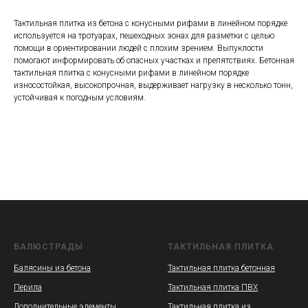
Тактильная плитка из бетона с конусными рифами в линейном порядке
используется на тротуарах, пешеходных зонах для разметки с целью
помощи в ориентировании людей с плохим зрением. Выпуклости
помогают информировать об опасных участках и препятствиях. Бетонная
тактильная плитка с конусными рифами в линейном порядке
износостойкая, высокопрочная, выдерживает нагрузку в несколько тонн,
устойчивая к погодным условиям.
БАЛЮСТРАДЫ
ТАКТИЛЬНАЯ ПЛИТКА
Балясины из бетона
Тактильная плитка бетонная
Перила
Тактильная плитка ПВХ
Дополнительные элементы
Тактильная плитка из