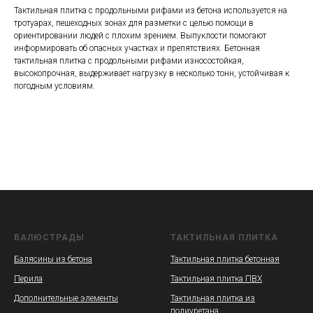
Тактильная плитка с продольными рифами из бетона используется на
тротуарах, пешеходных зонах для разметки с целью помощи в
ориентировании людей с плохим зрением. Выпуклости помогают
информировать об опасных участках и препятствиях. Бетонная
тактильная плитка с продольными рифами износостойкая,
высокопрочная, выдерживает нагрузку в несколько тонн, устойчивая к
погодным условиям.
БАЛЮСТРАДЫ
ТАКТИЛЬНАЯ ПЛИТКА
Балясины из бетона
Тактильная плитка бетонная
Перила
Тактильная плитка ПВХ
Дополнительные элементы
Тактильная плитка из
полиуретана