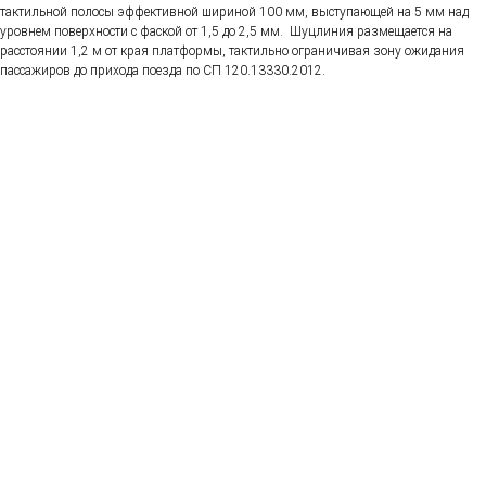
тактильной полосы эффективной шириной 100 мм, выступающей на 5 мм над
уровнем поверхности с фаской от 1,5 до 2,5 мм. Шуцлиния размещается на
расстоянии 1,2 м от края платформы, тактильно ограничивая зону ожидания
пассажиров до прихода поезда по СП 120.13330.2012.