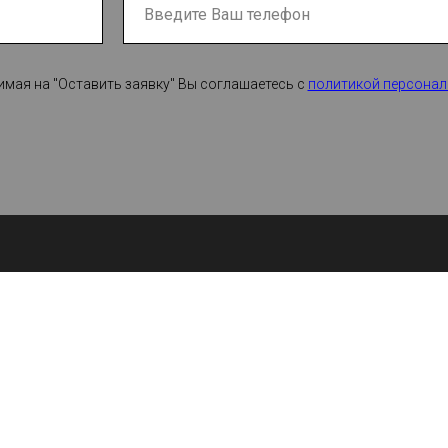
мая на "Оставить заявку" Вы соглашаетесь с
политикой персонал
КТИЛЬНАЯ ПЛИТКА
УСЛУГИ
ильная плитка бетонная
Монтаж
ильная плитка ПВХ
Доставка
ильная плитка из полиуретана