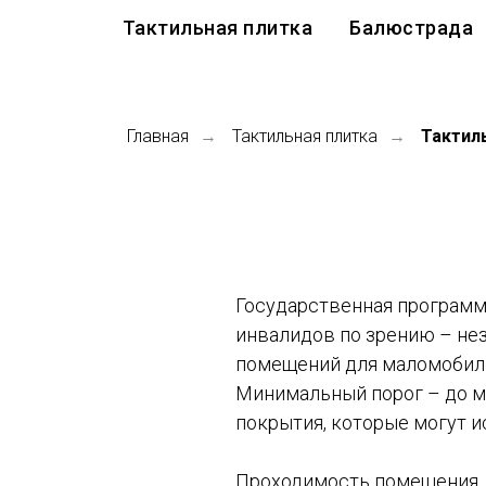
Тактильная плитка
Балюстрада
Главная
Тактильная плитка
Тактил
→
→
Государственная программа
инвалидов по зрению – нез
помещений для маломобиль
Минимальный порог – до ми
покрытия, которые могут и
Проходимость помещения, д