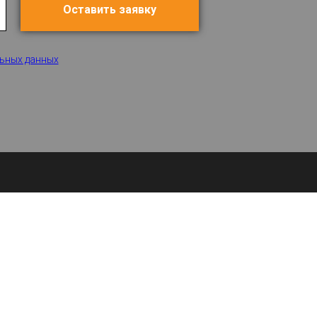
Оставить заявку
ьных данных
КОНТАКТЫ
+7(915)150-33-39
ул. 2-я Мякининская, д.5, стр.3
Пн-сб, с 9.00 до 19.00
E-mail:
info@elite-stones.ru